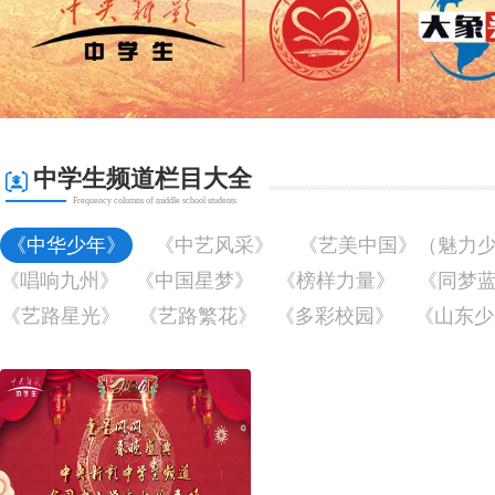
中学生频道栏目大全
Frequency columns of middle school students
《中华少年》
《中艺风采》
《艺美中国》（魅力
《唱响九州》
《中国星梦》
《榜样力量》
《同梦
《艺路星光》
《艺路繁花》
《多彩校园》
《山东少