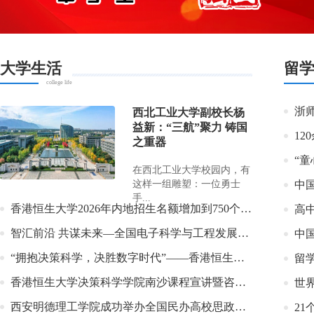
大学生活
留
college life
浙
西北工业大学副校长杨
益新：“三航”聚力 铸国
之重器
“
在西北工业大学校园内，有
这样一组雕塑：一位勇士
中
手...
香港恒生大学2026年内地招生名额增加到750个，不限定省份
高
智汇前沿 共谋未来—全国电子科学与工程发展趋势高端论坛在长春电子科技学院成功举办
“拥抱决策科学，决胜数字时代”——香港恒生大学决策科学学院南沙课程宣讲暨咨询会盛大来袭
留
香港恒生大学决策科学学院南沙课程宣讲暨咨询会活动招募
世界
西安明德理工学院成功举办全国民办高校思政课教学研讨会暨青年教师教学展示大赛
2