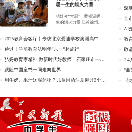
暖一生的烟火力量
萌娃变“大厨”，蓄积温暖一
生的烟火力量 江苏徐州...
2025教育会客厅丨专访北京爱迪学校澳洲高中部副校长马立娟
教
通过！学前教育法明年“六一”起施行
敬
弘扬教育家精神 做新时代好教师—石家庄市一幼教育集团教师节师德巡讲活动
7
跟随中国童书一同走向世界
用牛奶、果汁送服药物？儿童用药注意避开3个误区 | 科普时间