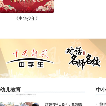
更新至82级
《中华少年》
幼儿教育
中
Early childhood education
检
萌娃变“大厨”，蓄积温