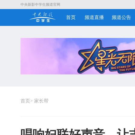
中央新影中学生频道官网
首页
频道直播
频道公告
首页
>
家长帮
唱响妇联好声音，让