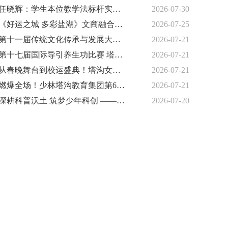
任晓辉：学生本位教学法标杆实践者
2026-07-30
《好运之城 多彩盐湖》文商融合大舞台暨青少年艺术文化节
2026-07-25
第十一届传统文化传承与发展大会暨2026时代匠心人物论坛在京启幕
2026-07-21
第十七届国际导引养生功比赛 塔沟集团荣获7金12银4铜
2026-07-21
从春晚舞台到校运盛典！塔沟女孩陈若然：以热爱成长，以梦想起航
2026-07-21
燃爆全场！少林塔沟教育集团第60届运动会隆重开幕
2026-07-21
深耕科普沃土 筑梦少年科创 ——衡水雍锦科创探索中心启幕先行 公益研学惠及千名学子
2026-07-20