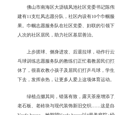
佛山市南海区大沥镇凤池社区党委书记陈伟津
建有11支红凤志愿分队，社区内设有10个巾帼
果。巾帼志愿服务队在社区党委、妇联的引领下，
人次的社区居民，助力社区基层善治。
上步搓球、侧身进攻、后退拉球，动作行云流
乓球训练志愿服务队的教练们正忙着教居民们打
休了，很喜欢教小孩子及居民们打乒乓球，学生
下去，发挥余热，让更多人爱上这项体育运动。
绿植点缀其间，错落有致，露天茶座增添了几
老石板、老砖块与现代装饰新旧交织……这是自
Vcafe house。她期望Vcafe house以“