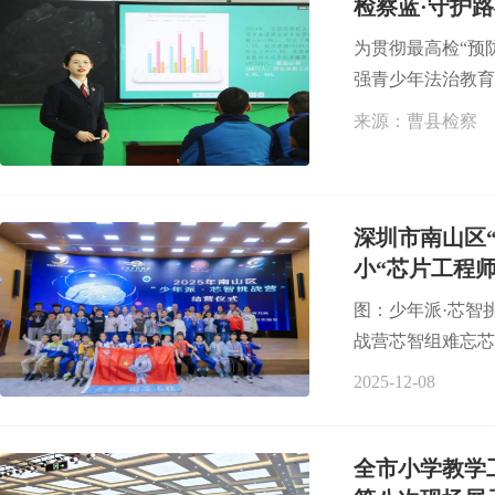
检察蓝·守护
为贯彻最高检“预
强青少年法治教育
来源：曹县检察
深圳市南山区“
小“芯片工程
图：少年派·芯智
战营芯智组难忘芯时刻
2025-12-08
全市小学教学