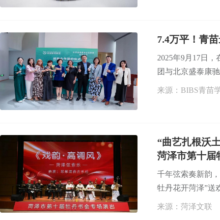
7.4万平！
2025年9月17
团与北京盛泰康驰企
来源：BIBS青苗
“曲艺扎根沃
菏泽市第十届
千年弦索奏新韵，
牡丹花开菏泽”送欢
来源：菏泽文联