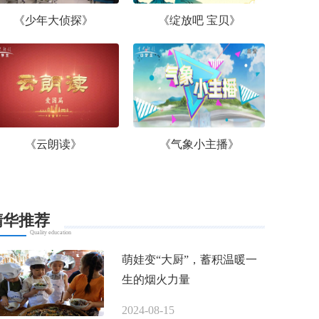
《少年大侦探》
《绽放吧 宝贝》
《云朗读》
《气象小主播》
精华推荐
Quality education
萌娃变“大厨”，蓄积温暖一
生的烟火力量
2024-08-15