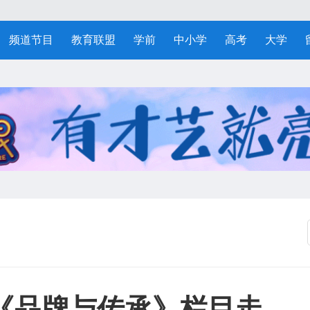
频道节目
教育联盟
学前
中小学
高考
大学
《品牌与传承》栏目走