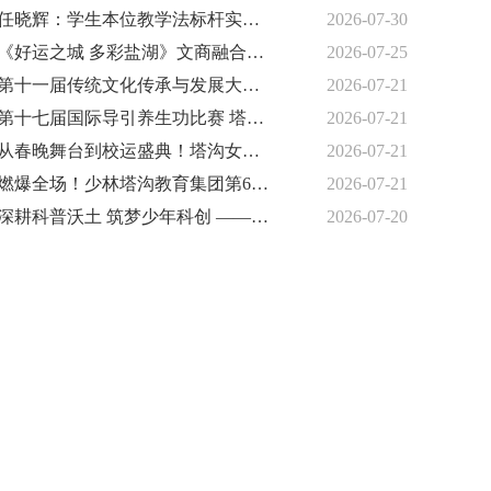
任晓辉：学生本位教学法标杆实践者
2026-07-30
《好运之城 多彩盐湖》文商融合大舞台暨青少年艺术文化节
2026-07-25
第十一届传统文化传承与发展大会暨2026时代匠心人物论坛在京启幕
2026-07-21
第十七届国际导引养生功比赛 塔沟集团荣获7金12银4铜
2026-07-21
从春晚舞台到校运盛典！塔沟女孩陈若然：以热爱成长，以梦想起航
2026-07-21
燃爆全场！少林塔沟教育集团第60届运动会隆重开幕
2026-07-21
深耕科普沃土 筑梦少年科创 ——衡水雍锦科创探索中心启幕先行 公益研学惠及千名学子
2026-07-20