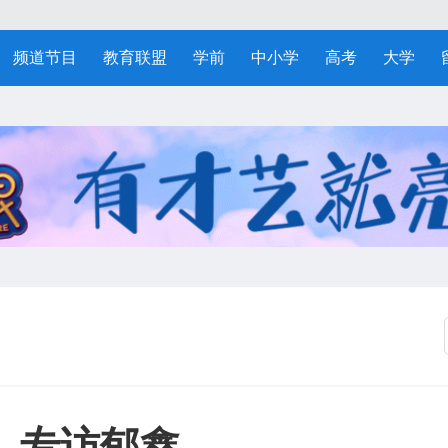
频道节目
教育联盟
学前
中小学
高考
大学
》专访郁鑫